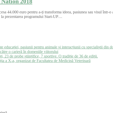
 Nation 2018
ccesa 44.000 euro pentru a-ți transforma ideea, pasiunea sau visul într-
pa la prezentarea programului Start-UP…
e educației, pasiunii pentru animale și interacțiunii cu specialiștii din 
e o carieră în domeniile viitorului
e probe științifice, 7 sportive. O tradiție de 36 de ediții.
ția a X-a, organizat de Facultatea de Medicină Veterinară
rieră.