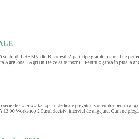
ALE
n invită studenții USAMV din București să participe gratuit la cu
 AgriCons – AgriTin De ce să te înscrii? Pentru o şansă în plus la a
 serie de doua workshop-uri dedicate pregatirii studentilor pentru ang
 13:00 Workshop 2 Pasul decisiv: interviul de angajare. Cum ne pre