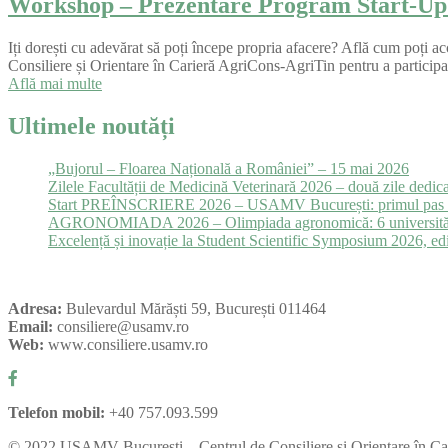
Workshop – Prezentare Program Start-Up
Iți dorești cu adevărat să poți începe propria afacere? Află cum poți a
Consiliere și Orientare în Carieră AgriCons-AgriTin pentru a partici
Află mai multe
Ultimele noutăți
„Bujorul – Floarea Națională a României” – 15 mai 2026
Zilele Facultății de Medicină Veterinară 2026 – două zile dedicat
Start PREÎNSCRIERE 2026 – USAMV București: primul pas cătr
AGRONOMIADA 2026 – Olimpiada agronomică: 6 universități, 23 d
Excelență și inovație la Student Scientific Symposium 2026, edi
Adresa:
Bulevardul Mărăști 59, București 011464
Email:
consiliere@usamv.ro
Web:
www.consiliere.usamv.ro
Telefon mobil:
+40 757.093.599
©
2022
USAMV București – Centrul de Consiliere și Orientare în Ca