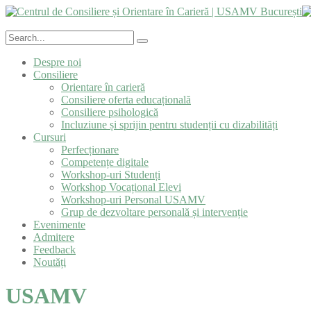
Despre noi
Consiliere
Orientare în carieră
Consiliere oferta educațională
Consiliere psihologică
Incluziune și sprijin pentru studenții cu dizabilități
Cursuri
Perfecționare
Competențe digitale
Workshop-uri Studenți
Workshop Vocațional Elevi
Workshop-uri Personal USAMV
Grup de dezvoltare personală și intervenție
Evenimente
Admitere
Feedback
Noutăți
USAMV