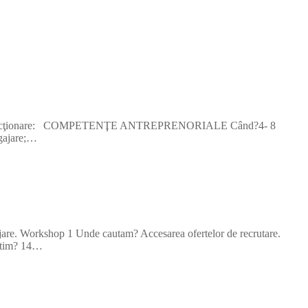
rsul de perfecţionare: COMPETENŢE ANTREPRENORIALE Când?4- 8
ngajare;…
ajare. Workshop 1 Unde cautam? Accesarea ofertelor de recrutare.
gatim? 14…