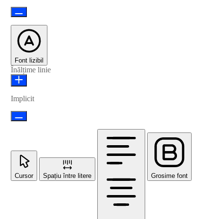
Font lizibil
Înălțime linie
Implicit
Cursor
Spațiu între litere
Grosime font