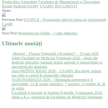
Producțiilor Animaliere
Facultatea de Management și Dezvoltare
Rurală
StudentUSAMV
USAMV BUCURESTI
Share:
Previous Post
ETAPA II – Programare interviu bursa de performanță
Cargill
Next Post
Workshop-uri Online – Cadre didactice
Ultimele noutăți
„Bujorul – Floarea Națională a României” – 15 mai 2026
Zilele Facultății de Medicină Veterinară 2026 – două zile
dedicate educației, pasiunii pentru animale și interacțiunii cu
specialiștii din domeniu
Start PREÎNSCRIERE 2026 – USAMV București: primul
pas către o carieră în domeniile viitorului
AGRONOMIADA 2026 – Olimpiada agronomică: 6
universități, 23 de probe științifice, 7 sportive. O tradiție de 36
de ediții.
Excelență și inovație la Student Scientific Symposium 2026,
ediția a X-a, organizat de Facultatea de Medicină Veterinară