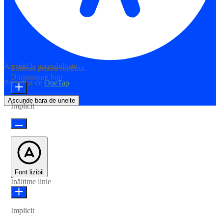
Ajustări la accesibilitate
Extensii pentru conținut
Dimensiune font
Propulsat de
OneTap
Ascunde bara de unelte
Implicit
Font lizibil
Înălțime linie
Implicit