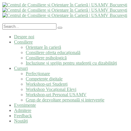
Despre noi
Consiliere
Orientare în carieră
Consiliere oferta educațională
Consiliere psihologică
Incluziune și sprijin pentru studenții cu dizabilități
Cursuri
Perfecționare
Competențe digitale
Workshop-uri Studenți
Workshop Vocațional Elevi
Workshop-uri Personal USAMV
Grup de dezvoltare personală și intervenție
Evenimente
Admitere
Feedback
Noutăți