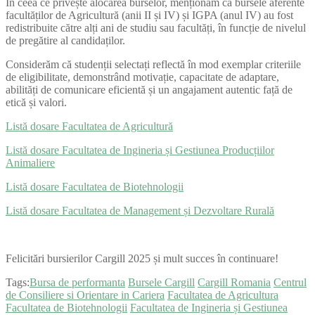
În ceea ce privește alocarea burselor, menționăm că bursele aferente
facultăților de Agricultură (anii II și IV) și IGPA (anul IV) au fost
redistribuite către alți ani de studiu sau facultăți, în funcție de nivelul
de pregătire al candidaților.
Considerăm că studenții selectați reflectă în mod exemplar criteriile
de eligibilitate, demonstrând motivație, capacitate de adaptare,
abilități de comunicare eficientă și un angajament autentic față de
etică și valori.
Listă dosare Facultatea de Agricultură
Listă dosare Facultatea de Ingineria și Gestiunea Producțiilor
Animaliere
Listă dosare Facultatea de Biotehnologii
Listă dosare Facultatea de Management și Dezvoltare Rurală
Felicitări bursierilor Cargill 2025 și mult succes în continuare!
Tags:
Bursa de performanta
Bursele Cargill
Cargill Romania
Centrul
de Consiliere si Orientare in Cariera
Facultatea de Agricultura
Facultatea de Biotehnologii
Facultatea de Ingineria și Gestiunea