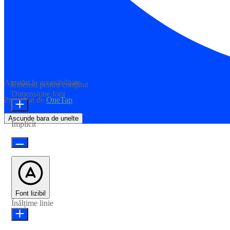
Ajustări la accesibilitate
Extensii pentru conținut
Dimensiune font
Propulsat de
OneTap
Ascunde bara de unelte
Implicit
Font lizibil
Înălțime linie