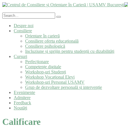
Despre noi
Consiliere
Orientare în carieră
Consiliere oferta educațională
Consiliere psihologică
Incluziune și sprijin pentru studenții cu dizabilități
Cursuri
Perfecționare
Competențe digitale
Workshop-uri Studenți
Workshop Vocațional Elevi
Workshop-uri Personal USAMV
Grup de dezvoltare personală și intervenție
Evenimente
Admitere
Feedback
Noutăți
Calificare